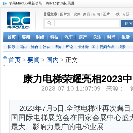
苹果MacOS曝新功能：将iPad作为拓展屏
DS四款新能源车型上海车展亚洲首秀
普通文章
|
图片集
|
软件
|
商品
|
新闻
|
图片
|
下载
|
专题
苹果与高通和解 英特尔失去重要移动客户
小米高管：虽然高通与苹果和解，但5G iPhone最快明年下半年发布
iOS 13加入黑暗模式 多功能加持6月份见
高通与苹果达成和解，双方达成6年许可协议
首页
要闻
财经
科技
汽车
房产
关注
时尚
生活
巴黎圣母院大火肆虐，人类文明的一场浩劫
国际
|
国内
|
港台
|
社会
|
博览
|
评论
|
海外看中国
|
视频专辑
|
搜索
奔驰维权女车主捅出了一个最大的瓜
首页
>
要闻
>
国内
> 正文
康力电梯荣耀亮相2023
2023-07-10 11:07:09 来源：
2023年7月5日,全球电梯业再次瞩目
国国际电梯展览会在国家会展中心盛
最大、影响力最广的电梯业展